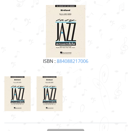
ISBN :
884088217006