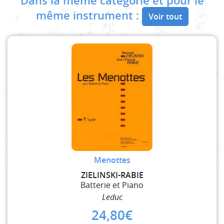
Dans la même catégorie et pour le
même instrument :
Voir tout
Menottes
ZIELINSKI-RABIE
Batterie et Piano
Leduc
24,80
€