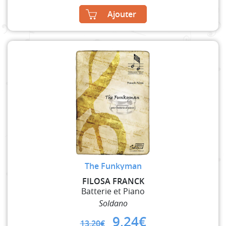
Ajouter
The Funkyman
FILOSA FRANCK
Batterie et Piano
Soldano
Original
Current
9,24
€
13,20
€