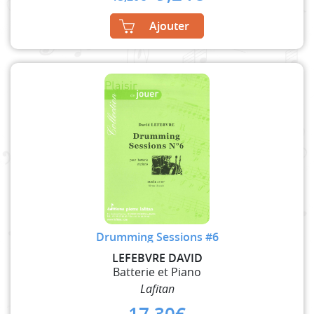
price
price
was:
is:
Ajouter
13,20€.
9,24€.
Drumming Sessions #6
LEFEBVRE DAVID
Batterie et Piano
Lafitan