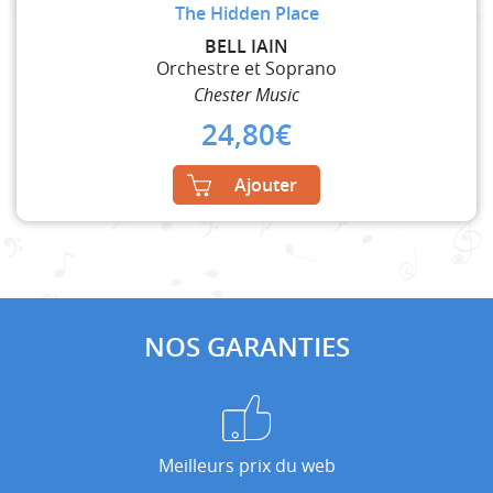
The Hidden Place
BELL IAIN
Orchestre et Soprano
Chester Music
24,80
€
Ajouter
NOS GARANTIES
Meilleurs prix du web