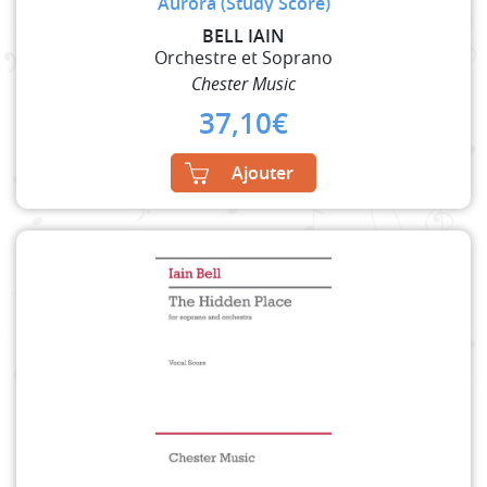
Aurora (Study Score)
BELL IAIN
Orchestre et Soprano
Chester Music
37,10
€
Ajouter