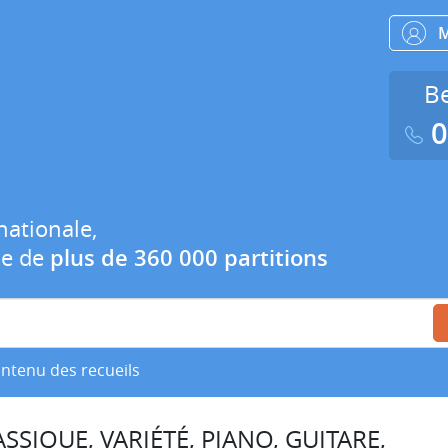
Be
0
nationale,
ue de
plus de 360 000 partitions
ontenu des recueils
SSIQUE, VARIÉTÉ, PIANO, GUITARE,