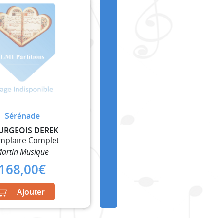
Sérénade
URGEOIS DEREK
mplaire Complet
artin Musique
168,00
€
Ajouter