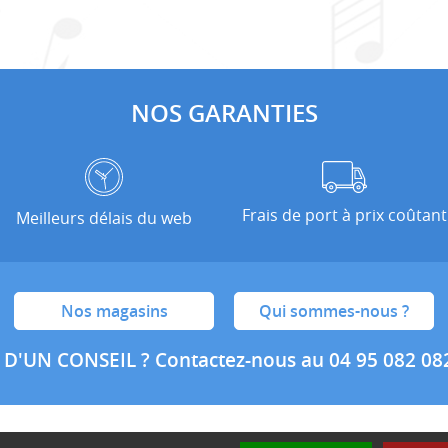
NOS GARANTIES
Frais de port à prix coûtant
Meilleurs délais du web
Nos magasins
Qui sommes-nous ?
 D'UN CONSEIL ?
Contactez-nous au 04 95 082 08
nditions générales de ventes
Mentions légales
Politique de confidential