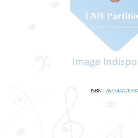
ISBN :
263344A2633