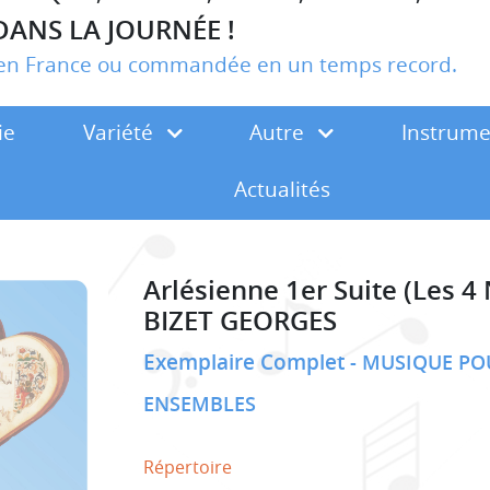
DANS LA JOURNÉE !
r en France ou commandée en un temps record.
ie
Variété
Autre
Instrum
Actualités
Arlésienne 1er Suite (Les 
BIZET GEORGES
Exemplaire Complet
MUSIQUE PO
ENSEMBLES
Répertoire