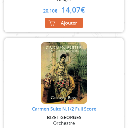
Original
Current
14,07
€
20,10
€
price
price
was:
is:
Ajouter
20,10€.
14,07€.
Carmen Suite N.1/2 Full Score
BIZET GEORGES
Orchestre