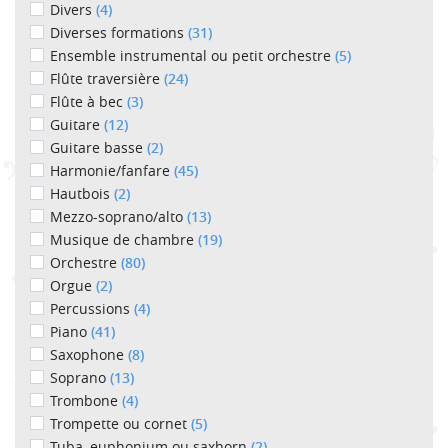
Divers
(4)
Diverses formations
(31)
Ensemble instrumental ou petit orchestre
(5)
Flûte traversière
(24)
Flûte à bec
(3)
Guitare
(12)
Guitare basse
(2)
Harmonie/fanfare
(45)
Hautbois
(2)
Mezzo-soprano/alto
(13)
Musique de chambre
(19)
Orchestre
(80)
Orgue
(2)
Percussions
(4)
Piano
(41)
Saxophone
(8)
Soprano
(13)
Trombone
(4)
Trompette ou cornet
(5)
Tuba, euphonium ou saxhorn
(2)