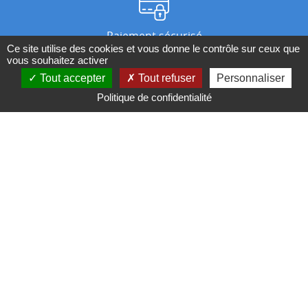
Paiement sécurisé
Ce site utilise des cookies et vous donne le contrôle sur ceux que
vous souhaitez activer
Tout accepter
Tout refuser
Personnaliser
Nos magasins
Politique de confidentialité
Qui sommes-nous ?
BESOIN D'UN CONSEIL ?
Contactez-nous au 04 95 082 082 ou par
mail
Conditions générales de ventes
Mentions légales
Politique de confidentialité