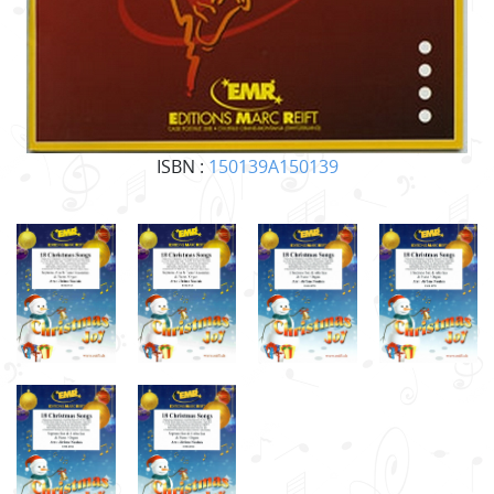
ISBN :
150139A150139