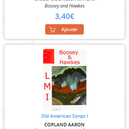
Boosey and Hawkes
3,40
€
Ajouter
Old American Songs I
COPLAND AARON