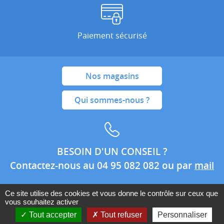
Paiement sécurisé
Nos magasins
Qui sommes-nous ?
BESOIN D'UN CONSEIL ?
Contactez-nous au 04 95 082 082 ou par
mail
Ce site utilise des cookies et vous donne le contrôle sur ceux que
vous souhaitez activer
Conditions générales de ventes
Mentions légales
Tout accepter
Tout refuser
Personnaliser
Politique de confidentialité