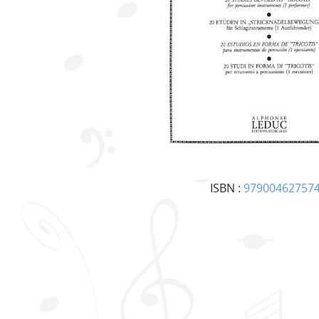
ISBN :
97900462757