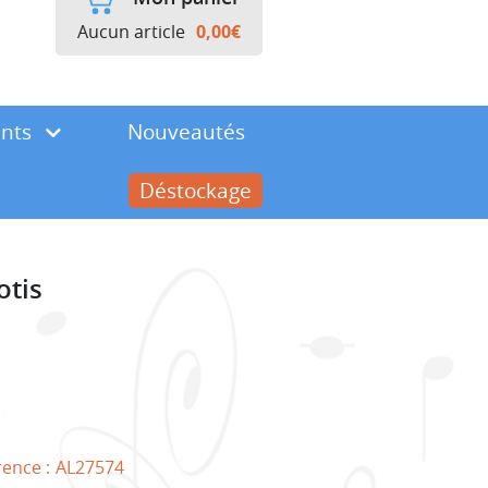
Aucun article
0,00
€
ents
Nouveautés
Déstockage
otis
rence :
AL27574