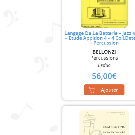
Langage De La Batterie – Jazz V
– Etude Appltion 4 – 4 Coll.Det
– Percussion
BELLONZI
Percussions
Leduc
56,00
€
Ajouter