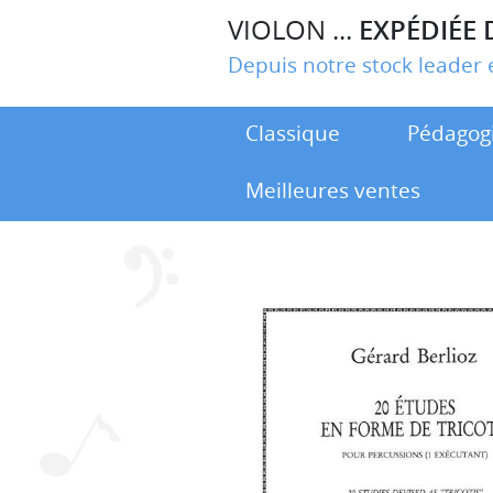
VIOLON ...
EXPÉDIÉE 
Depuis notre stock leade
Classique
Pédagog
Meilleures ventes