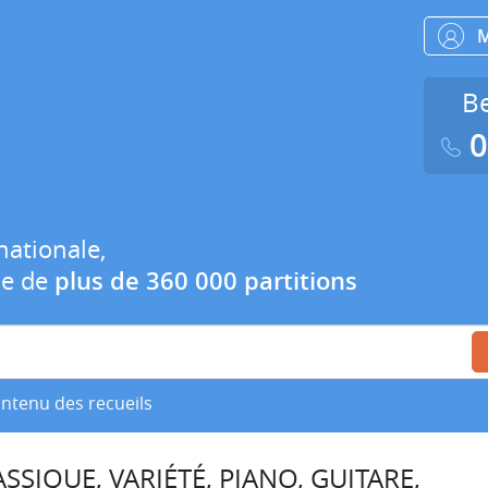
Be
0
nationale,
ue de
plus de 360 000 partitions
ontenu des recueils
SSIQUE, VARIÉTÉ, PIANO, GUITARE,