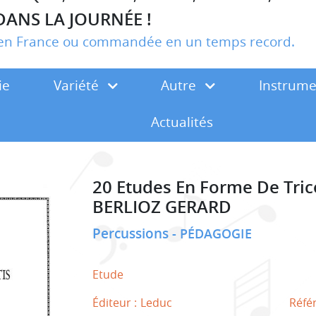
DANS LA JOURNÉE !
r en France ou commandée en un temps record.
ie
Variété
Autre
Instrum
Actualités
20 Etudes En Forme De Tric
BERLIOZ GERARD
Percussions
PÉDAGOGIE
Etude
Éditeur :
Leduc
Réfé