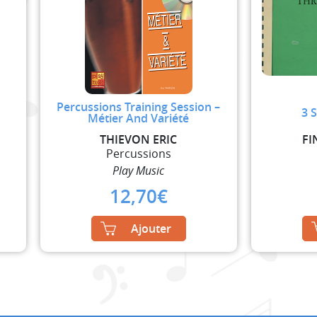
Percussions Training Session –
3 
Métier And Variété
THIEVON ERIC
FI
Percussions
Play Music
12,70
€
Ajouter