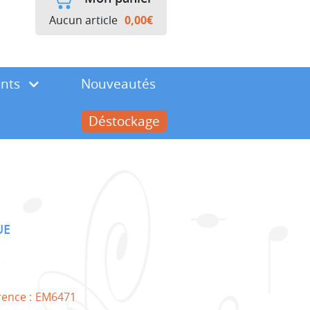
Aucun article
0,00
€
ents
Nouveautés
Déstockage
UE
rence :
EM6471