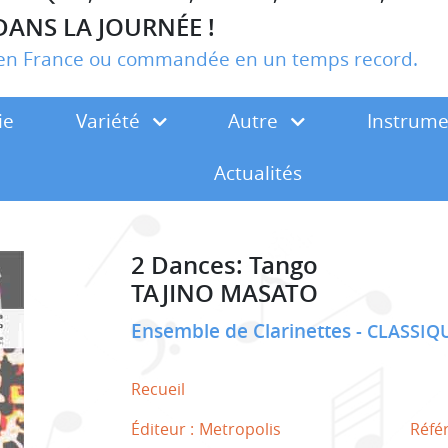
DANS LA JOURNÉE !
r en France ou commandée en un temps record.
ie
Variété
Autre
Instrum
Actualités
2 Dances: Tango
TAJINO MASATO
Ensemble de Clarinettes
CLASSIQ
Recueil
Éditeur :
Metropolis
Réfé