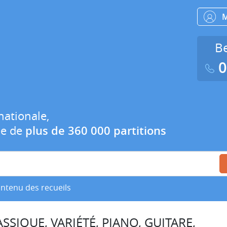
Be
0
nationale,
ue de
plus de 360 000 partitions
ontenu des recueils
SSIQUE, VARIÉTÉ, PIANO, GUITARE,