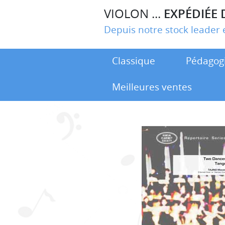
VIOLON ...
EXPÉDIÉE 
Depuis notre stock leade
Classique
Pédagog
Meilleures ventes