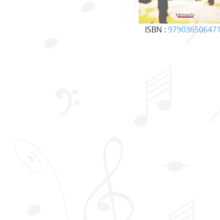
ISBN :
97903650647