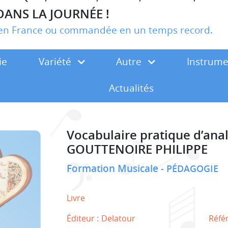
DANS LA JOURNÉE !
r en France ou commandée en un temps record.
ie
Variété
Autre
Instrum
Actualités
Vocabulaire pratique d’ana
GOUTTENOIRE PHILIPPE
Formation Musicale
PÉDAGOGIE
Livre
Éditeur :
Delatour
Réfé