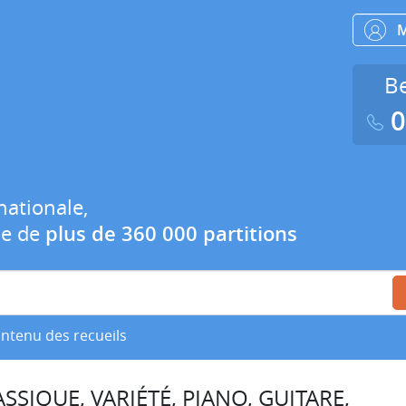
Be
0
nationale,
ue de
plus de 360 000 partitions
ontenu des recueils
SSIQUE, VARIÉTÉ, PIANO, GUITARE,