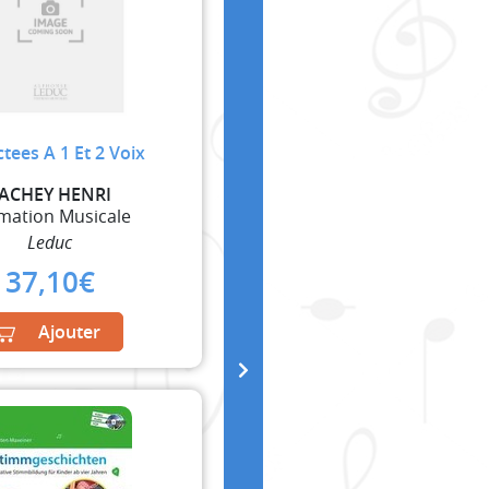
ctees A 1 Et 2 Voix
ACHEY HENRI
mation Musicale
Leduc
37,10
€
Ajouter