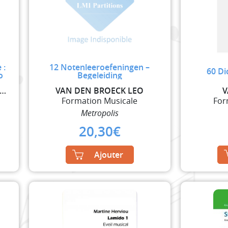
 :
12 Notenleeroefeningen –
60 Di
o
Begeleiding
MM SIEGFRIED / ALEXANDRE JEAN FRANCOIS
VAN DEN BROECK LEO
V
Formation Musicale
For
Metropolis
20,30
€
Ajouter