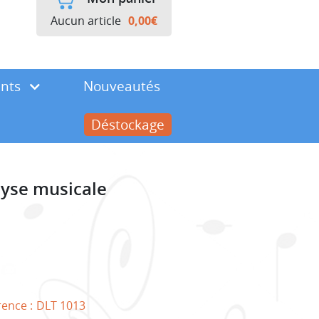
Aucun article
0,00
€
ents
Nouveautés
Déstockage
lyse musicale
rence :
DLT 1013