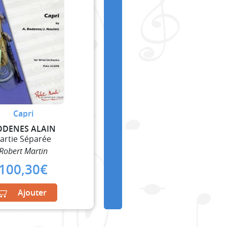
Capri
ODENES ALAIN
artie Séparée
Robert Martin
100,30
€
Ajouter