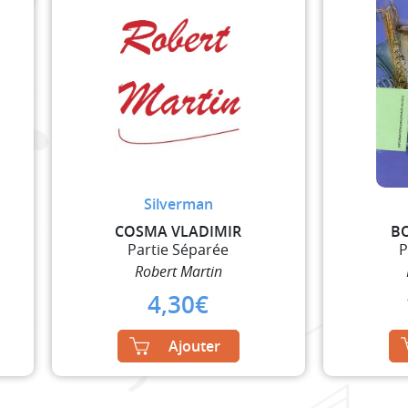
Silverman
COSMA VLADIMIR
B
Partie Séparée
P
Robert Martin
4,30
€
Ajouter