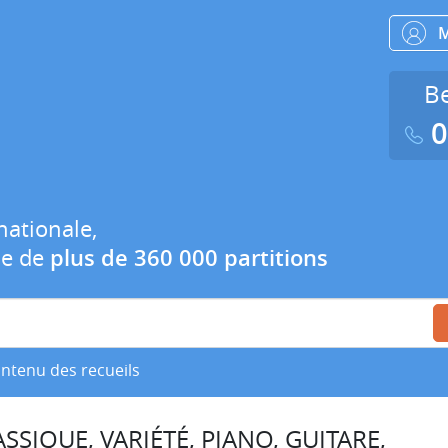
Be
0
nationale,
ue de
plus de 360 000 partitions
ontenu des recueils
SSIQUE, VARIÉTÉ, PIANO, GUITARE,