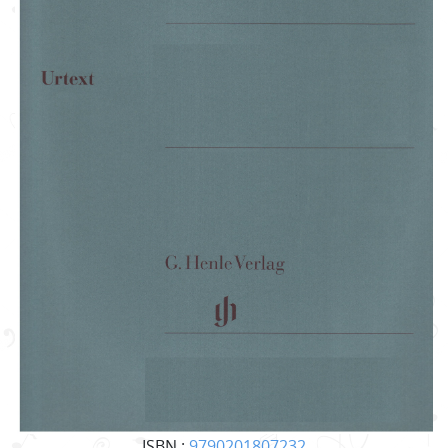
ISBN :
9790201807232