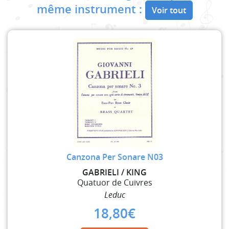
même instrument :
Voir tout
Canzona Per Sonare N03
GABRIELI / KING
Quatuor de Cuivres
Leduc
18,80
€