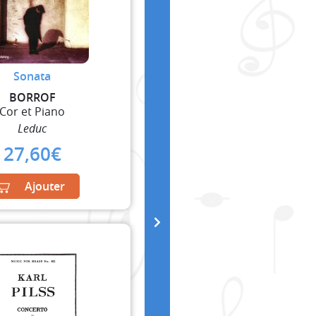
Sonata
BORROF
Cor et Piano
Leduc
27,60
€
Ajouter