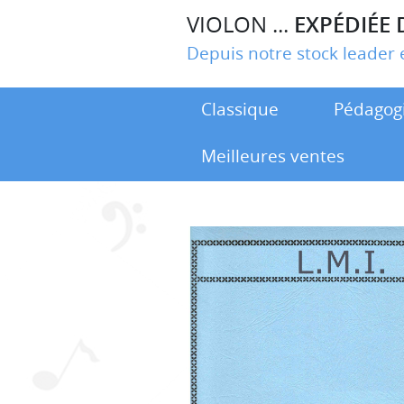
VIOLON ...
EXPÉDIÉE 
Depuis notre stock leade
Classique
Pédagog
Meilleures ventes