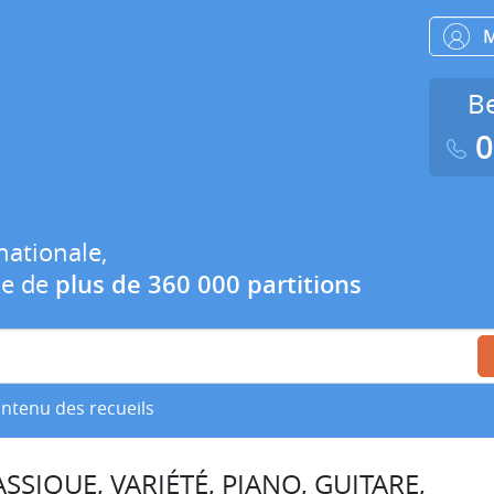
Be
0
nationale,
ue de
plus de 360 000 partitions
ontenu des recueils
SSIQUE, VARIÉTÉ, PIANO, GUITARE,