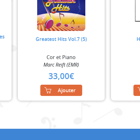
es
Greatest Hits Vol.7 (5)
H
Cor et Piano
Marc Reift (EMR)
rrent
33,00
€
ice
Ajouter
,12€.