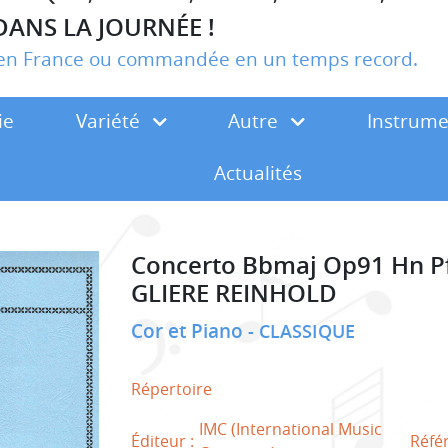
DANS LA JOURNÉE !
r en France ou commandée en un temps record.
ie
Variété
Autre
Instrum
Actualités
Concerto Bbmaj Op91 Hn P
GLIERE REINHOLD
Cor et Piano
CLASSIQUE
Répertoire
IMC (International Music
Éditeur :
Réfé