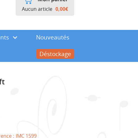
Aucun article
0,00
€
ents
Nouveautés
Déstockage
ft
rence :
IMC 1599