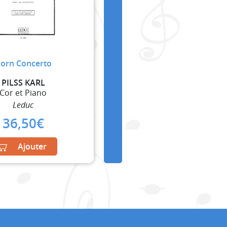
orn Concerto
PILSS KARL
Cor et Piano
Leduc
36,50
€
Ajouter