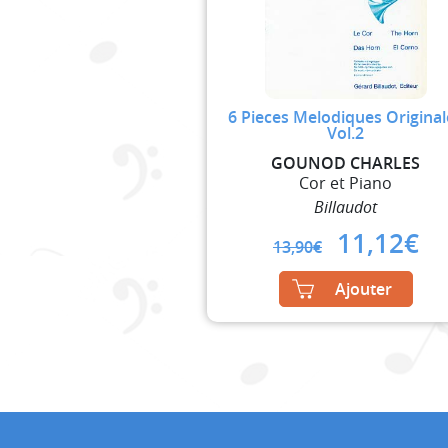
6 Pieces Melodiques Original
Vol.2
GOUNOD CHARLES
Cor et Piano
Billaudot
Original
Cu
11,12
€
13,90
€
price
pr
was:
is:
Ajouter
13,90€.
11