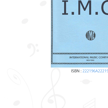
ISBN :
222196A2221