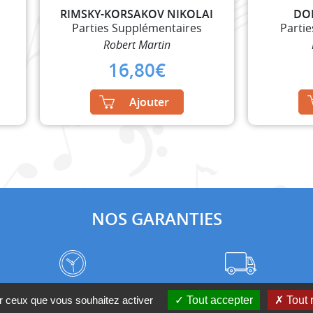
RIMSKY-KORSAKOV NIKOLAI
DO
Parties Supplémentaires
Parti
Robert Martin
16,80
€
Ajouter
NOS GARANTIES
Frais de port à prix coûtant
Meilleurs délais du web
ur ceux que vous souhaitez activer
Tout accepter
Tout 