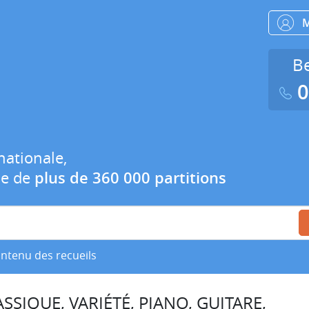
Be
0
nationale,
ue de
plus de 360 000 partitions
ontenu des recueils
SSIQUE, VARIÉTÉ, PIANO, GUITARE,