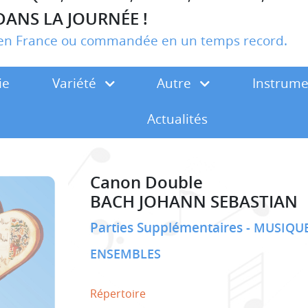
DANS LA JOURNÉE !
r en France ou commandée en un temps record.
ie
Variété
Autre
Instrum
Actualités
Canon Double
BACH JOHANN SEBASTIAN
Parties Supplémentaires
MUSIQUE
ENSEMBLES
Répertoire