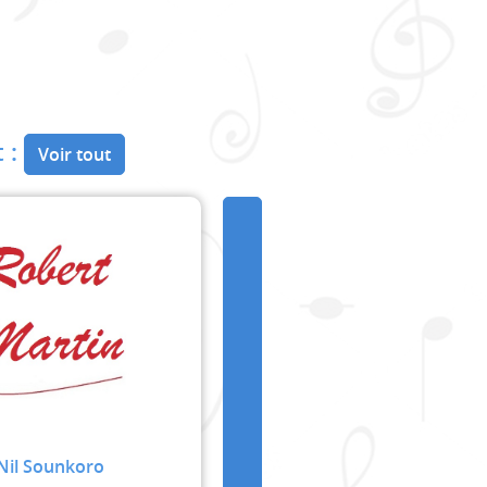
 :
Voir tout
Nil Sounkoro