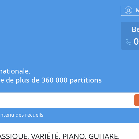
Be
0
nationale,
ue de
plus de 360 000 partitions
ontenu des recueils
SSIQUE, VARIÉTÉ, PIANO, GUITARE,