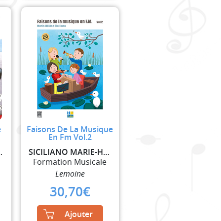
e
Faisons De La Musique
En Fm Vol.2
RN D. / GARLEJ B.
SICILIANO MARIE-HELENE
Formation Musicale
Lemoine
30,70
€
Ajouter