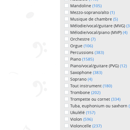
Mandoline
(105)
Mezzo-soprano/alto
(1)
Musique de chambre
(5)
Mélodie/vocal/guitare (MVG)
(3
Mélodie/vocal/piano (MVP)
(4)
Orchestre
(7)
Orgue
(106)
Percussions
(383)
Piano
(1585)
Piano/vocal/guitare (PVG)
(12)
Saxophone
(383)
Soprano
(4)
Tout instrument
(180)
Trombone
(202)
Trompette ou cornet
(334)
Tuba, euphonium ou saxhorn
Ukulélé
(157)
Violon
(596)
Violoncelle
(237)