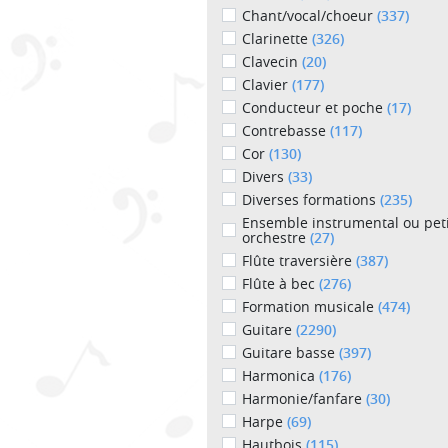
Chant/vocal/choeur
(337)
Clarinette
(326)
Clavecin
(20)
Clavier
(177)
Conducteur et poche
(17)
Contrebasse
(117)
Cor
(130)
Divers
(33)
Diverses formations
(235)
Ensemble instrumental ou peti
orchestre
(27)
Flûte traversière
(387)
Flûte à bec
(276)
Formation musicale
(474)
Guitare
(2290)
Guitare basse
(397)
Harmonica
(176)
Harmonie/fanfare
(30)
Harpe
(69)
Hautbois
(115)