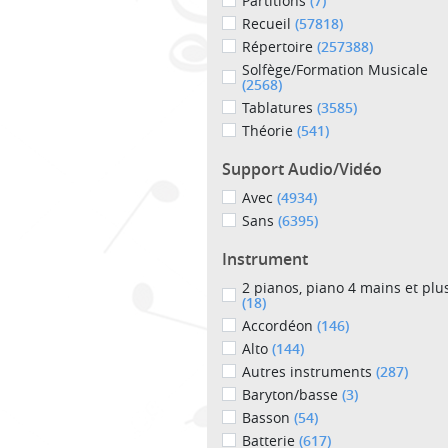
Partitions
(7)
Recueil
(57818)
Répertoire
(257388)
Solfège/Formation Musicale
(2568)
Tablatures
(3585)
Théorie
(541)
Support Audio/Vidéo
Avec
(4934)
Sans
(6395)
Instrument
2 pianos, piano 4 mains et plu
(18)
Accordéon
(146)
Alto
(144)
Autres instruments
(287)
Baryton/basse
(3)
Basson
(54)
Batterie
(617)