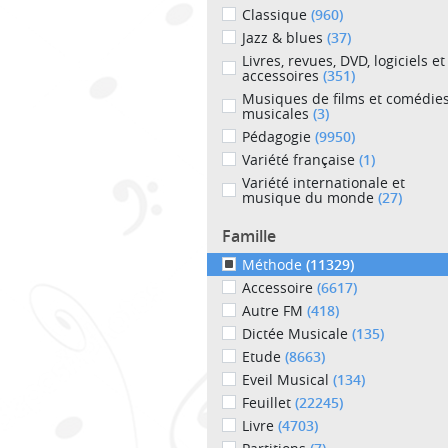
Classique
(960)
Jazz & blues
(37)
Livres, revues, DVD, logiciels et
accessoires
(351)
Musiques de films et comédie
musicales
(3)
Pédagogie
(9950)
Variété française
(1)
Variété internationale et
musique du monde
(27)
Famille
Méthode
(11329)
Accessoire
(6617)
Autre FM
(418)
Dictée Musicale
(135)
Etude
(8663)
Eveil Musical
(134)
Feuillet
(22245)
Livre
(4703)