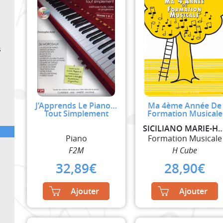
s
J’Apprends Le Piano…
Ma 4ème Année De
Tout Simplement
Formation Musicale
SICILIANO MARIE-
Piano
Formation Musicale
F2M
H Cube
32,89
€
28,90
€
Ajouter
Ajouter