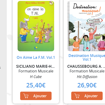
Destination Musiqu
On Aime La F.M. Vol.1
Vol.1
SICILIANO MARIE-HELENE
CHAUSSEBOURG A. / LE GUE
s
Formation Musicale
Formation Musicale
H Cube
Hit Diffusion
25,40
€
26,90
€
Ajouter
Ajouter