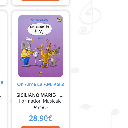
ue
On Aime La F.M. Vol.3
HELENE
SICILIANO MARIE-HELENE
Formation Musicale
H Cube
28,90
€