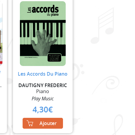
e
Les Accords Du Piano
RN D. / GARLEJ B.
DAUTIGNY FREDERIC
Piano
Play Music
4,30
€
Ajouter