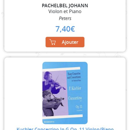
PACHELBEL JOHANN
Violon et Piano
Peters
7,40
€
Ajouter
Kuchler Concertino In G Op. 11 Violon/Piano