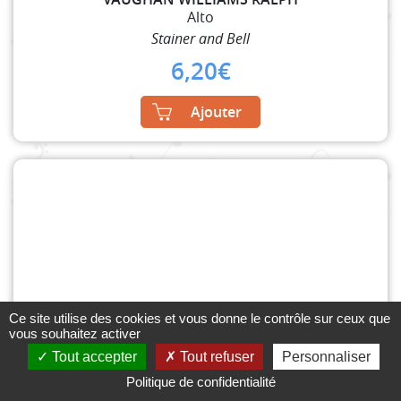
Alto
Stainer and Bell
6,20
€
Ajouter
Ce site utilise des cookies et vous donne le contrôle sur ceux que
vous souhaitez activer
Tout accepter
Tout refuser
Personnaliser
Cahier Simple 14 Portées
Politique de confidentialité