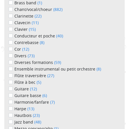
Brass band
(1)
Chant/vocal/choeur
(882)
Clarinette
(22)
Clavecin
(11)
Clavier
(15)
Conducteur et poche
(40)
Contrebasse
(8)
Cor
(12)
Divers
(73)
Diverses formations
(59)
Ensemble instrumental ou petit orchestre
(8)
Flûte traversière
(27)
Flûte à bec
(5)
Guitare
(12)
Guitare basse
(6)
Harmonie/fanfare
(7)
Harpe
(13)
Hautbois
(23)
Jazz band
(48)
Mezzo-soprano/alto
(1)