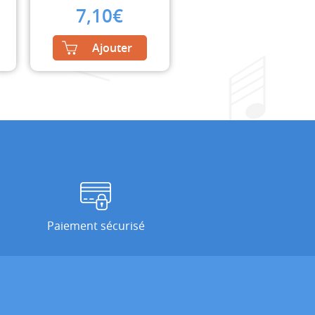
7,10
€
Ajouter
Paiement sécurisé