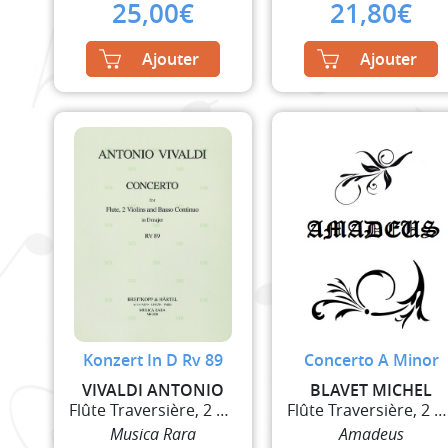
25,00
€
21,80
€
Ajouter
Ajouter
Konzert In D Rv 89
Concerto A Minor
VIVALDI ANTONIO
BLAVET MICHEL
Flûte Traversière, 2 Violons et Basse Continue
Flûte Traversière, 2 Violons et Basse Continue
Musica Rara
Amadeus