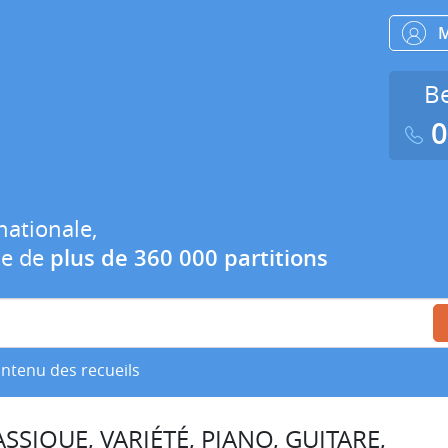
Be
0
nationale,
ue de
plus de 360 000 partitions
ontenu des recueils
SSIQUE, VARIÉTÉ, PIANO, GUITARE,