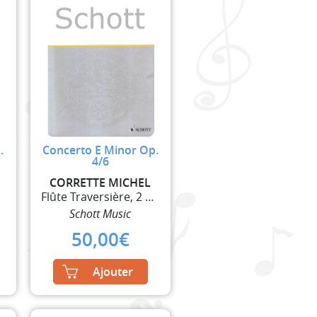
.
Concerto E Minor Op.
4/6
CORRETTE MICHEL
Flûte Traversière, 2 Violons et Basse Continue
Schott Music
50,00
€
Ajouter