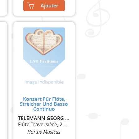
Ajouter
Konzert Für Flöte,
Streicher Und Basso
Continuo
TELEMANN GEORG PHILIPP
Flûte Traversière, 2 Violons et Basse Continue
Hortus Musicus