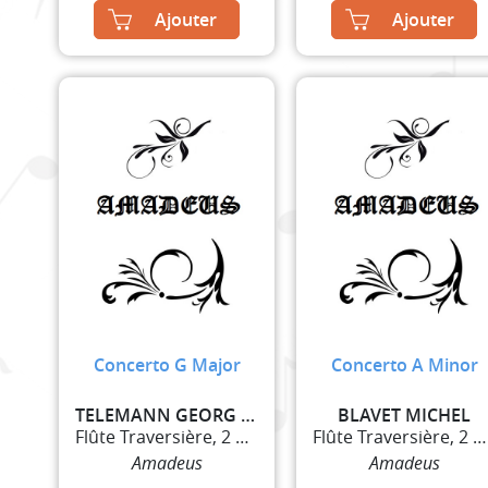
Ajouter
Ajouter
Concerto G Major
Concerto A Minor
TELEMANN GEORG PHILIPP
BLAVET MICHEL
Flûte Traversière, 2 Violons et Basse Continue
Flûte Traversière, 2 Violons et Basse Continue
Amadeus
Amadeus