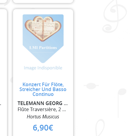
Konzert Für Flöte,
o
Streicher Und Basso
Continuo
 PHILIPP
TELEMANN GEORG PHILIPP
Flûte Traversière, 2 Violons et Basse Continue
Hortus Musicus
6,90
€