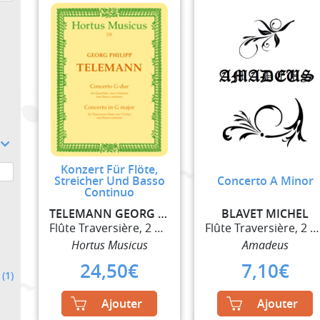
Konzert Für Flöte,
Streicher Und Basso
Concerto A Minor
Continuo
TELEMANN GEORG PHILIPP
BLAVET MICHEL
Flûte Traversière, 2 Violons et Basse Continue
Flûte Traversière, 2 Violons et Basse Continue
Hortus Musicus
Amadeus
24,50
€
7,10
€
E
(1)
Ajouter
Ajouter