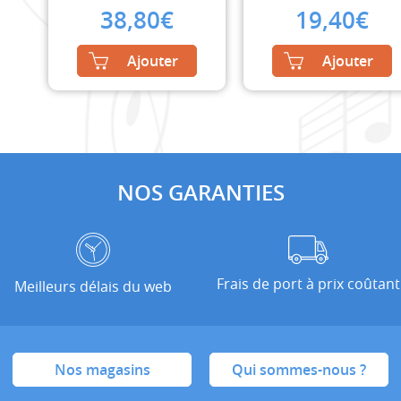
38,80
€
19,40
€
Ajouter
Ajouter
NOS GARANTIES
Frais de port à prix coûtant
Meilleurs délais du web
Nos magasins
Qui sommes-nous ?