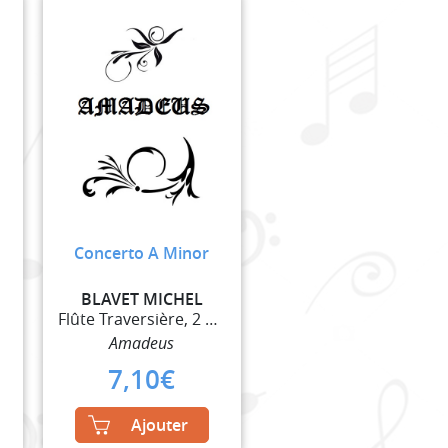
Concerto A Minor
BLAVET MICHEL
Flûte Traversière, 2 Violons et Basse Continue
Amadeus
7,10
€
Ajouter