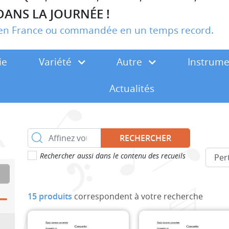
DANS LA JOURNÉE !
r en France ou commandée en un temps record.
ie
Variété
Autre
Instrum
Actualités
RECHERCHER
Rechercher aussi dans le contenu des recueils
15 produits
correspondent à votre recherche