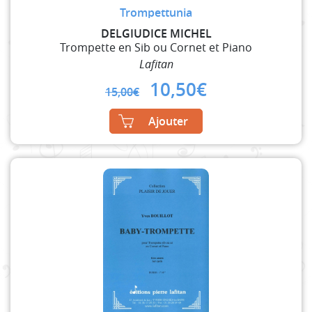
Trompettunia
DELGIUDICE MICHEL
Trompette en Sib ou Cornet et Piano
Lafitan
Original
Current
10,50
€
15,00
€
price
price
was:
is:
Ajouter
15,00€.
10,50€.