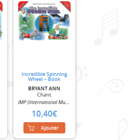
Incredible Spinning
k
Wheel – Book
BRYANT ANN
Chant
lisher)
IMP (International Music Publisher)
10,40
€
Ajouter