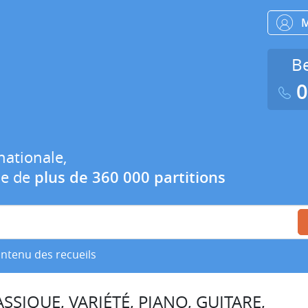
Be
0
nationale,
ue de
plus de 360 000 partitions
ontenu des recueils
SSIQUE, VARIÉTÉ, PIANO, GUITARE,