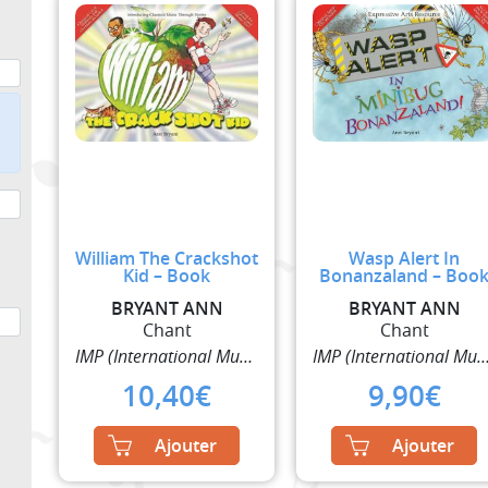
William The Crackshot
Wasp Alert In
Kid – Book
Bonanzaland – Boo
BRYANT ANN
BRYANT ANN
Chant
Chant
IMP (International Music Publisher)
IMP (International Music Pub
10,40
€
9,90
€
Ajouter
Ajouter