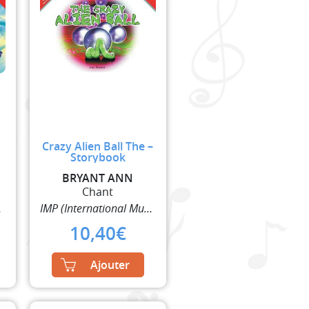
Crazy Alien Ball The –
Storybook
BRYANT ANN
Chant
lisher)
IMP (International Music Publisher)
10,40
€
Ajouter