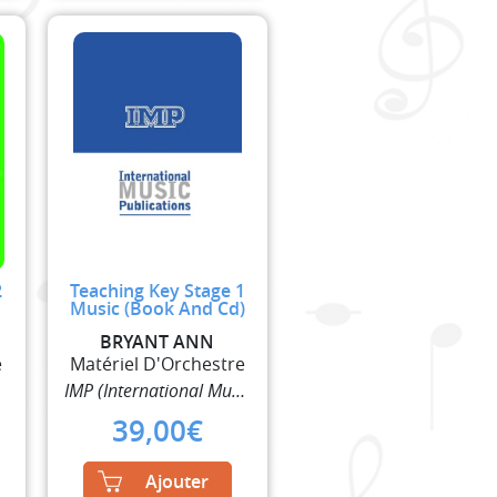
2
Teaching Key Stage 1
Music (Book And Cd)
BRYANT ANN
e
Matériel D'Orchestre
IMP (International Music Publisher)
39,00
€
Ajouter