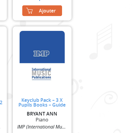
Ajouter
Keyclub Pack – 3 X
 2
Pupils Books – Guide
BRYANT ANN
Piano
lisher)
IMP (International Music Publisher)