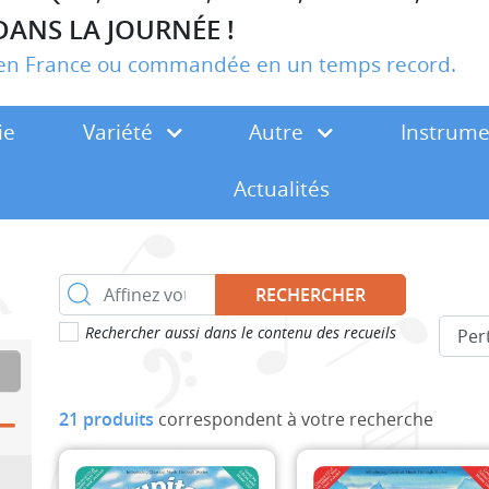
DANS LA JOURNÉE !
r en France ou commandée en un temps record.
ie
Variété
Autre
Instrum
Actualités
RECHERCHER
Rechercher aussi dans le contenu des recueils
21 produits
correspondent à votre recherche