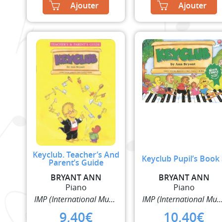
Ajouter
Ajouter
Keyclub. Teacher’s And
Keyclub Pupil’s Book
Parent’s Guide
BRYANT ANN
BRYANT ANN
Piano
Piano
IMP (International Music Publisher)
IMP (International Music Pub
9,40
€
10,40
€