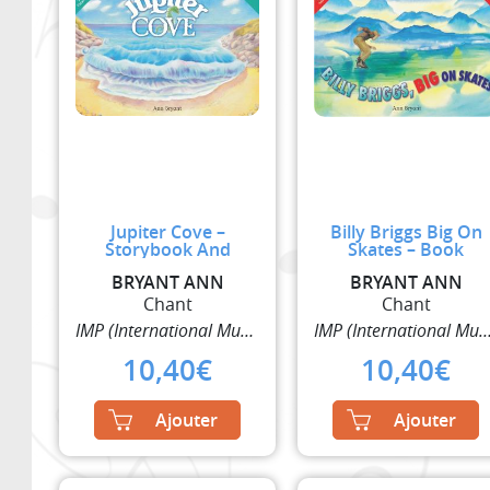
Jupiter Cove –
Billy Briggs Big On
Storybook And
Skates – Book
BRYANT ANN
BRYANT ANN
Chant
Chant
IMP (International Music Publisher)
IMP (International Music Pub
10,40
€
10,40
€
Ajouter
Ajouter