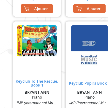
Ajouter
Ajouter
Keyclub To The Rescue.
Keyclub Pupil’s Book
Book 1
BRYANT ANN
BRYANT ANN
Piano
Piano
IMP (International Music Publisher)
IMP (International Music Pub