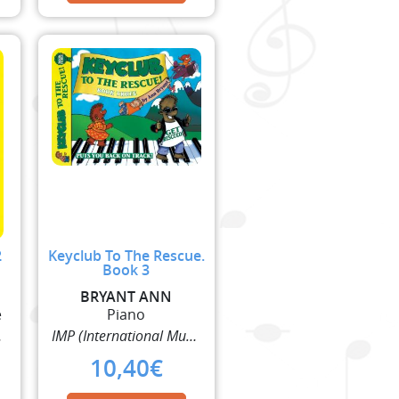
2
Keyclub To The Rescue.
Book 3
BRYANT ANN
e
Piano
lisher)
IMP (International Music Publisher)
10,40
€