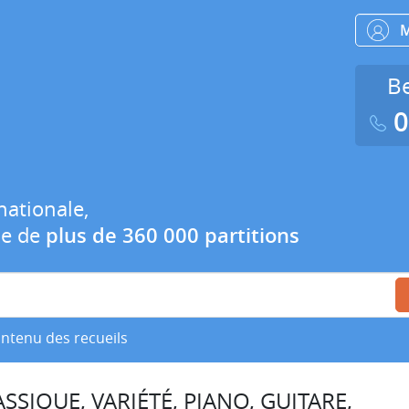
Be
0
nationale,
ue de
plus de 360 000 partitions
ontenu des recueils
SSIQUE, VARIÉTÉ, PIANO, GUITARE,