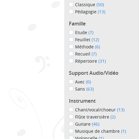
Classique
(50)
Pédagogie
(13)
Famille
Etude
(7)
Feuillet
(12)
Méthode
(6)
Recueil
(7)
Répertoire
(31)
Support Audio/Vidéo
Avec
(0)
Sans
(63)
Instrument
Chant/vocal/choeur
(13)
Flûte traversière
(2)
Guitare
(46)
Musique de chambre
(1)
Violoncelle
(1)