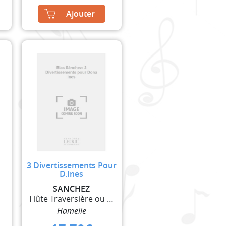
Ajouter
3 Divertissements Pour
D.Ines
SANCHEZ
are
Flûte Traversière ou Hautbois et Guitare ou 2 Guit
Hamelle