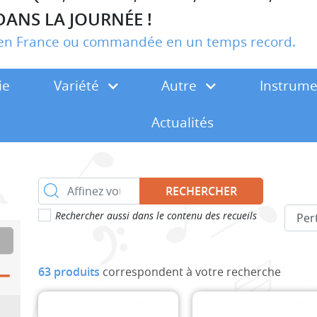
DANS LA JOURNÉE !
r en France ou commandée en un temps record.
ie
Variété
Autre
Instrum
Actualités
RECHERCHER
Rechercher aussi dans le contenu des recueils
63 produits
correspondent à votre recherche