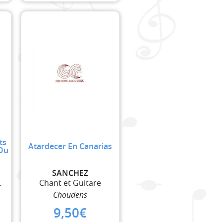
ts
Atardecer En Canarias
 Ou
SANCHEZ
ou Egales
Chant et Guitare
Choudens
9,50
€