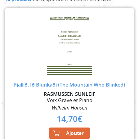
Fjallið, Ið Blunkaði (The Mountain Who Blinked)
RASMUSSEN SUNLEIF
Voix Grave et Piano
Wilhelm Hansen
14,70
€
Ajouter